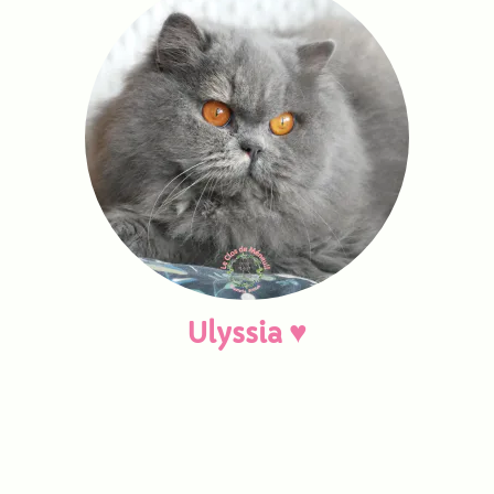
♥
Ulyssia